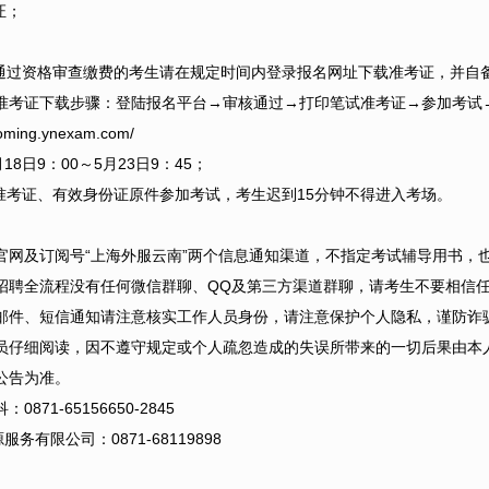
证；
并通过资格审查缴费的考生请在规定时间内登录报名网址下载准考证，并自
准考证下载步骤：登陆报名平台→审核通过→打印笔试准考证→参加考试
ming.ynexam.com/
月18日9：00～5月23日9：45；
持准考证、有效身份证原件参加考试，考生迟到15分钟不得进入考场。
官网及订阅号“上海外服云南”两个信息通知渠道，不指定考试辅导用书，
招聘全流程没有任何微信群聊、QQ及第三方渠道群聊，请考生不要相信
邮件、短信通知请注意核实工作人员身份，请注意保护个人隐私，谨防诈
员仔细阅读，因不遵守规定或个人疏忽造成的失误所带来的一切后果由本人
公告为准。
71-65156650-2845
务有限公司：0871-68119898