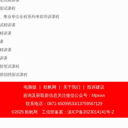
师面试课程
考、事业单位全程系列考前培训课程
笔试精讲课
试精讲课
课
试精讲课
精讲课
考前笔试课程
教师招聘面试课程
电脑版
|
航帆网
|
关于我们
|
投诉建议
咨询及获取新信息关注微信公众号：hfpxwx
联系电话：0871-65099533/13759567129
©2025 航帆网
工信部备案：滇ICP备2023014141号-2