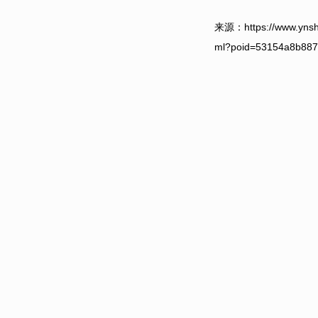
来源：https://www.ynsh
ml?poid=53154a8b887