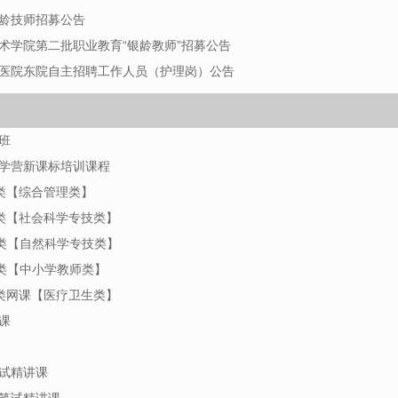
银龄技师招募公告
技术学院第二批职业教育“银龄教师”招募公告
民医院东院自主招聘工作人员（护理岗）公告
班
优学营新课标培训课程
A类【综合管理类】
B类【社会科学专技类】
C类【自然科学专技类】
D类【中小学教师类】
E类网课【医疗卫生类】
课
笔试精讲课
位笔试精讲课