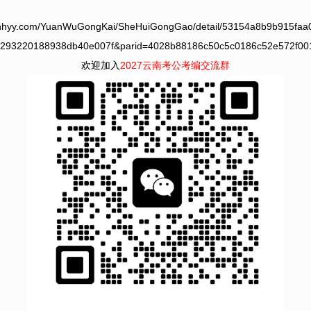
hyy.com/YuanWuGongKai/SheHuiGongGao/detail/53154a8b9b915faa
293220188938db40e007f&parid=4028b88186c50c5c0186c52e572f00
欢迎加入
2027云南考公考编交流群